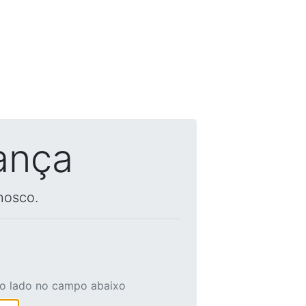
ança
nosco.
ao lado no campo abaixo