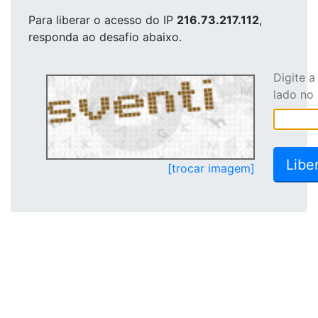
Para liberar o acesso
do IP
216.73.217.112
,
responda ao desafio abaixo.
Digite 
lado no
[trocar imagem]