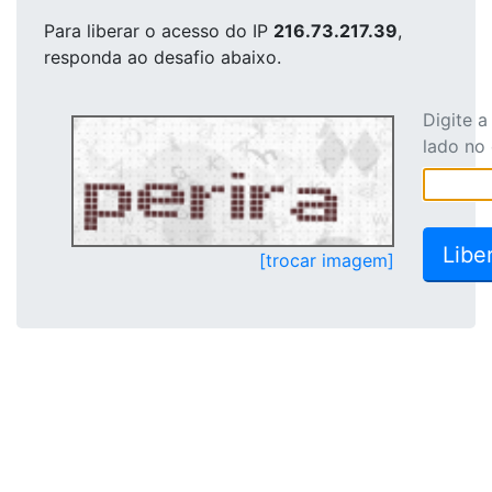
Para liberar o acesso
do IP
216.73.217.39
,
responda ao desafio abaixo.
Digite 
lado no
[trocar imagem]