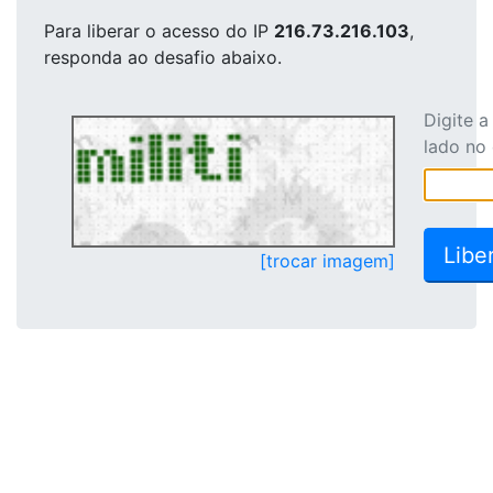
Para liberar o acesso
do IP
216.73.216.103
,
responda ao desafio abaixo.
Digite 
lado no
[trocar imagem]