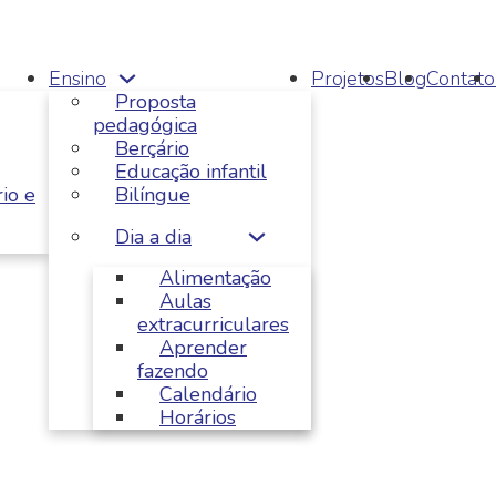
Ensino
Projetos
Blog
Contato
Proposta
pedagógica
Berçário
Educação infantil
io e
Bilíngue
Dia a dia
Alimentação
Aulas
extracurriculares
Aprender
fazendo
Calendário
Horários