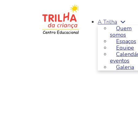
Saltar para o conteúdo principal
Ir para o footer
A Trilha
Quem
somos
Espaços
Equipe
Calendár
eventos
Galeria