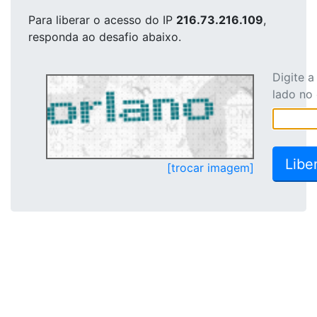
Para liberar o acesso
do IP
216.73.216.109
,
responda ao desafio abaixo.
Digite 
lado no
[trocar imagem]