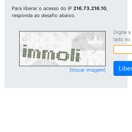
Para liberar o acesso
do IP
216.73.216.10
,
responda ao desafio abaixo.
Digite 
lado no
[trocar imagem]