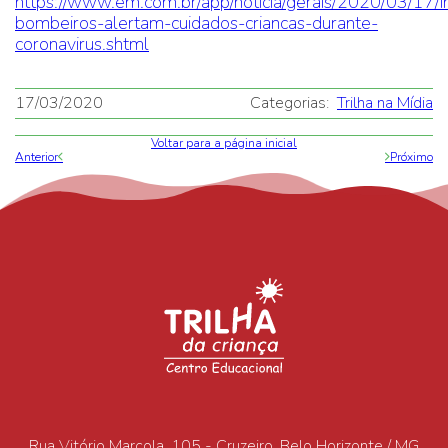
https://www.em.com.br/app/noticia/gerais/2020/03/17/
bombeiros-alertam-cuidados-criancas-durante-
coronavirus.shtml
17/03/2020
Categorias:
Trilha na Mídia
Voltar para a página inicial
Anterior
Próximo
Rua Vitório Marçola, 105 - Cruzeiro, Belo Horizonte / MG