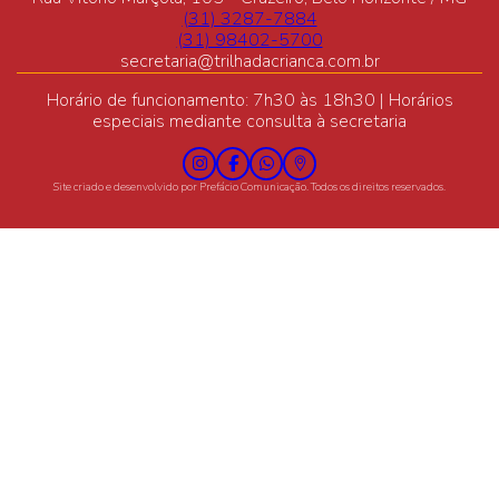
(31) 3287-7884
(31) 98402-5700
secretaria@trilhadacrianca.com.br
Horário de funcionamento: 7h30 às 18h30 | Horários
especiais mediante consulta à secretaria
Site criado e desenvolvido por
Prefácio Comunicação
. Todos os direitos reservados.