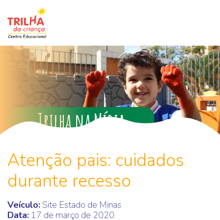
Saltar para o conteúdo principal
Ir para o footer
Trilha na Mídia
Atenção pais: cuidados
durante recesso
Veículo:
Site Estado de Minas
Data:
17 de março de 2020