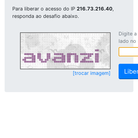
Para liberar o acesso
do IP
216.73.216.40
,
responda ao desafio abaixo.
Digite 
lado no
[trocar imagem]