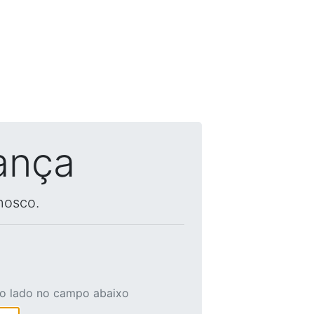
ança
nosco.
ao lado no campo abaixo